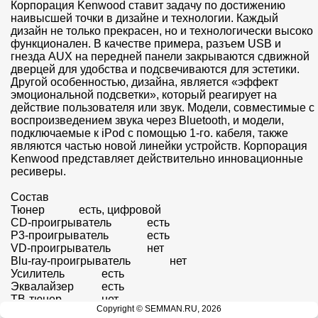
Корпорация Kenwood ставит задачу по достижению 
наивысшей точки в дизайне и технологии. Каждый 
дизайн не только прекрасен, но и технологически высоко 
функционален. В качестве примера, разъем USB и 
гнезда AUX на передней панели закрываются сдвижной 
дверцей для удобства и подсвечиваются для эстетики. 
Другой особенностью, дизайна, является «эффект 
эмоциональной подсветки», который реагирует на 
действие пользователя или звук. Модели, совместимые с 
воспроизведением звука через Bluetooth, и модели, 
подключаемые к iPod с помощью 1-го. кабеля, также 
являются частью новой линейки устройств. Корпорация 
Kenwood представляет действительно инновационные 
ресиверы.

Состав

Тюнер		есть, цифровой

CD-проигрыватель		есть

P3-проигрыватель		есть

VD-проигрыватель		нет

Blu-ray-проигрыватель		нет

Усилитель		есть

Эквалайзер		есть

ТВ-тюнер		нет

Copyright © SEMMAN.RU, 2026