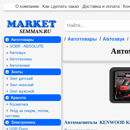
О компании
Как сделать заказ
Доставка и оплата
Ко
/
Автотовары
/
Автозвук
/
Автотовары
SOBR - ABSOLUTE
Авто
Автозвук
Автотехника
Автотюнинг
Зонты
Зонт детский
Зонт женский
Зонт мужской
Красота
Косметика
Уход за лицом, телом,
ногтями
Автомагнитола  KENWOOD K
Электроника
USB Flash