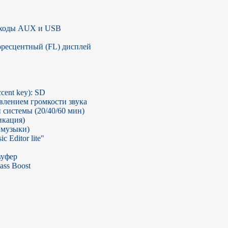
ходы AUX и USB

оресцентный (FL) дисплей

ent key): SD

лением громкости звука

системы (20/40/60 мин)

кация)

музыки)

Editor lite"

уфер

ass Boost