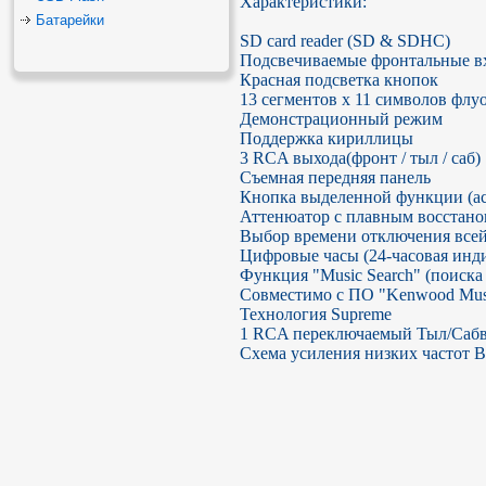
Характеристики:

Батарейки
SD card reader (SD & SDHC)

Подсвечиваемые фронтальные в
Красная подсветка кнопок

13 сегментов х 11 символов флу
Демонстрационный режим

Поддержка кириллицы

3 RCA выхода(фронт / тыл / саб)

Съемная передняя панель

Кнопка выделенной функции (acc
Аттенюатор с плавным восстанов
Выбор времени отключения всей 
Цифровые часы (24-часовая инди
Функция "Music Search" (поиска 
Совместимо с ПО "Kenwood Music 
Технология Supreme

1 RCA переключаемый Тыл/Сабв
Схема усиления низких частот B