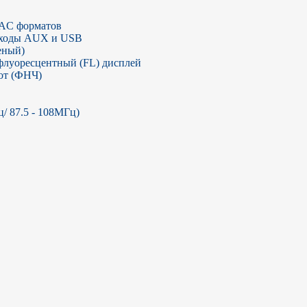
AC форматов

ходы AUX и USB

ный)

флуоресцентный (FL) дисплей

от (ФНЧ)

/ 87.5 - 108МГц)