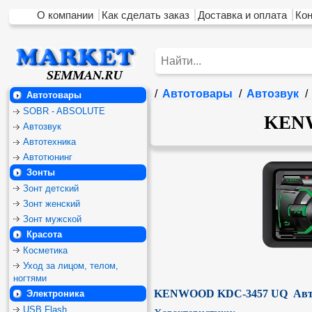
О компании
Как сделать заказ
Доставка и оплата
Ко
/
Автотовары
/
Автозвук
/
Автотовары
SOBR - ABSOLUTE
KENW
Автозвук
Автотехника
Автотюнинг
Зонты
Зонт детский
Зонт женский
Зонт мужской
Красота
Косметика
Уход за лицом, телом,
ногтями
KENWOOD KDC-3457 UQ  Авт
Электроника
USB Flash