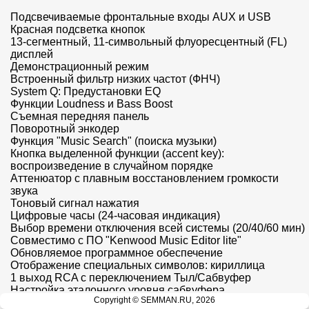
Подсвечиваемые фронтальные входы AUX и USB

Красная подсветка кнопок

13-сегментный, 11-символьный флуоресцентный (FL) 
дисплей

Демонстрационный режим

Встроенный фильтр низких частот (ФНЧ)

System Q: Предустановки EQ

Функции Loudness и Bass Boost

Съемная передняя панель

Поворотный энкодер

Функция "Music Search" (поиска музыки)

Кнопка выделенной функции (accent key): 
воспроизведение в случайном порядке

Аттенюатор с плавным восстановлением громкости 
звука

Тоновый сигнал нажатия

Цифровые часы (24-часовая индикация)

Выбор времени отключения всей системы (20/40/60 мин)

Совместимо с ПО "Kenwood Music Editor lite"

Обновляемое программное обеспечение

Отображение специальных символов: кириллица

1 выход RCA с переключением Тыл/Сабвуфер

Настройка эталонного уровня сабвуфера

Copyright © SEMMAN.RU, 2026
Выходной уровень предусилителя 2,5В
