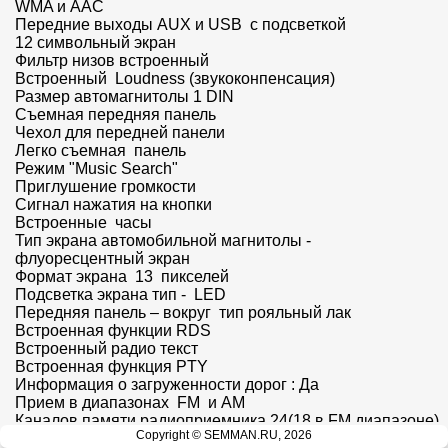
WMA и AAC

Передние выходы AUX и USB  с подсветкой

12 символьный экран

Фильтр низов встроенный

Встроенный  Loudness (звукоконпенсация)

Размер автомагнитолы 1 DIN

Съемная передняя панель

Чехол для передней панели

Легко съемная  панель

Режим "Music Search"

Приглушение громкости  

Сигнал нажатия на кнопки

Встроенные  часы

Тип экрана автомобильной магнитолы - 
флуоресцентный экран

Формат экрана  13  пикселей

Подсветка экрана тип -  LED

Передняя панель – вокруг  тип рояльный лак

Встроенная функции RDS

Встроенный радио текст

Встроенная функция PTY

Информация о загруженности дорог : Да

Прием в диапазонах  FМ  и АМ

Каналов памяти радиоприемника 24(18 в FM диапазоне)

Copyright © SEMMAN.RU, 2026
Возможность читать диски  CD-R и RW, форматы MP3, 