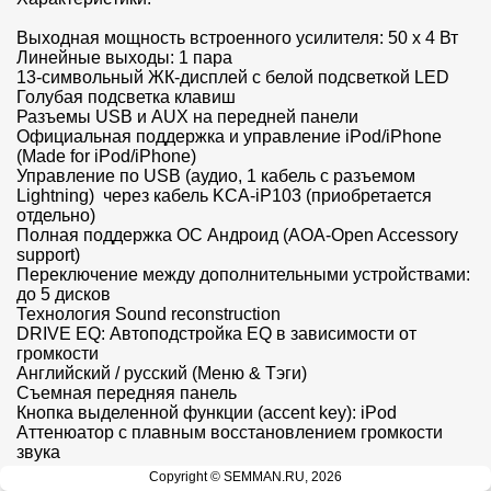
Выходная мощность встроенного усилителя: 50 х 4 Вт

Линейные выходы: 1 пара

13-символьный ЖК-дисплей с белой подсветкой LED

Голубая подсветка клавиш

Разъемы USB и AUX на передней панели

Официальная поддержка и управление iPod/iPhone 
(Made for iPod/iPhone)

Управление по USB (аудио, 1 кабель с разъемом 
Lightning)  через кабель KCA-iP103 (приобретается 
отдельно)

Полная поддержка ОС Андроид (АОА-Open Accessory 
support)

Переключение между дополнительными устройствами: 
до 5 дисков

Технология Sound reconstruction

DRIVE EQ: Автоподстройка EQ в зависимости от 
громкости

Английский / русский (Меню & Тэги)

Съемная передняя панель

Кнопка выделенной функции (accent key): iPod

Аттенюатор с плавным восстановлением громкости 
звука

Цифровые часы (24-часовая индикация)

Copyright © SEMMAN.RU, 2026