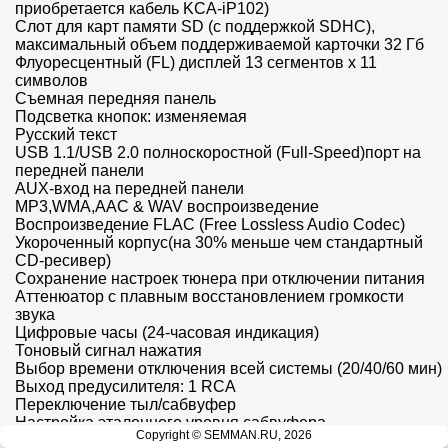
приобретается кабель KCA-iP102)

Слот для карт памяти SD (с поддержкой SDHС), 
максимальный объем поддерживаемой карточки 32 Гб

Флуоресцентный (FL) дисплей 13 сегментов х 11 
символов

Съемная передняя панель

Подсветка кнопок: изменяемая

Русский текст

USB 1.1/USB 2.0 полноскоростной (Full-Speed)порт на 
передней панели

AUX-вход на передней панели

MP3,WMA,AAC & WAV воспроизведение

Воспроизведение FLAC (Free Lossless Audio Codec)

Укороченный корпус(на 30% меньше чем стандартный 
CD-ресивер)

Сохранение настроек тюнера при отключении питания

Аттенюатор с плавным восстановлением громкости 
звука

Цифровые часы (24-часовая индикация)

Тоновый сигнал нажатия

Выбор времени отключения всей системы (20/40/60 мин)

Выход предусилителя: 1 RCA

Переключение тыл/сабвуфер

Настройка эталонного уровня сабвуфера

Copyright © SEMMAN.RU, 2026
Регулятор баланса/фейдера/тонкомпенсации
