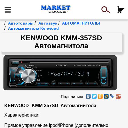
/
/
/
Автотовары
Автозвук
АВТОМАГНИТОЛЫ
/
Автомагнитола Kenwood
KENWOOD KMM-357SD
Автомагнитола
Поделиться
KENWOOD	KMM-357SD  Автомагнитола
Характеристики:

Прямое управление Ipod/iPhone (дополнительно 