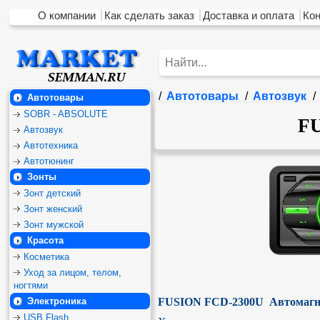
О компании
Как сделать заказ
Доставка и оплата
Ко
/
Автотовары
/
Автозвук
/
Автотовары
SOBR - ABSOLUTE
FU
Автозвук
Автотехника
Автотюнинг
Зонты
Зонт детский
Зонт женский
Зонт мужской
Красота
Косметика
Уход за лицом, телом,
ногтями
Электроника
FUSION FCD-2300U  Автомагн
USB Flash