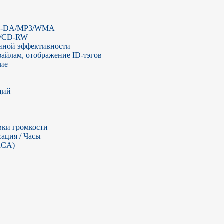
CD-DA/MP3/WMA

/CD-RW

ной эффективности

айлам, отображение ID-тэгов

ие

ий

ки громкости

ация / Часы

CA)
