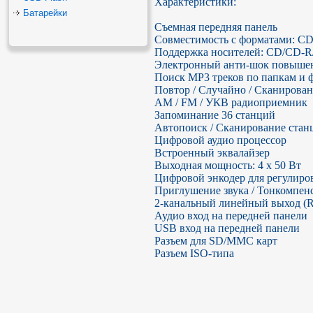
Характеристики:

Батарейки
Съемная передняя панель

Совместимость с форматами: 
Поддержка носителей: CD/CD-R
Электронный анти-шок повышен
Поиск MP3 треков по папкам и ф
Повтор / Случайно / Сканирован
AM / FM / УКВ радиоприемник

Запоминание 36 станций

Автопоиск / Сканирование станц
Цифровой аудио процессор

Встроенный эквалайзер

Выходная мощность: 4 х 50 Вт

Цифровой энкодер для регулиров
Приглушение звука / Тонкомпенс
2-канальный линейный выход (R
Аудио вход на передней панели

USB вход на передней панели

Разъем для SD/MMC карт

Разъем ISO-типа