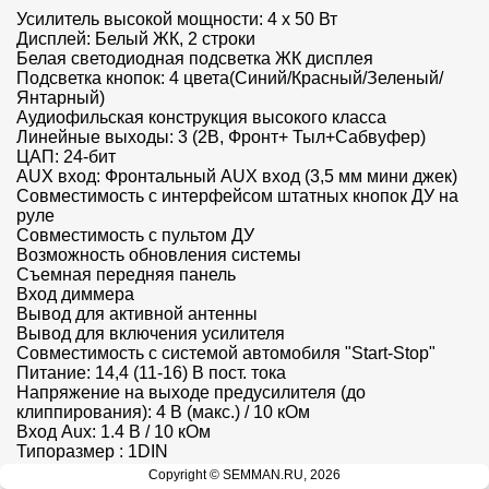
Усилитель высокой мощности: 4 x 50 Вт

Дисплей: Белый ЖК, 2 строки

Белая светодиодная подсветка ЖК дисплея

Подсветка кнопок: 4 цвета(Синий/Красный/Зеленый/
Янтарный)

Аудиофильская конструкция высокого класса

Линейные выходы: 3 (2В, Фронт+ Тыл+Сабвуфер)

ЦАП: 24-бит

AUX вход: Фронтальный AUX вход (3,5 мм мини джек)

Совместимость с интерфейсом штатных кнопок ДУ на 
руле

Совместимость с пультом ДУ

Возможность обновления системы

Съемная передняя панель

Вход диммера

Вывод для активной антенны

Вывод для включения усилителя

Совместимость с системой автомобиля "Start-Stop"

Питание: 14,4 (11-16) В пост. тока

Напряжение на выходе предусилителя (до 
клиппирования): 4 В (макс.) / 10 кОм

Вход Aux: 1.4 В / 10 кОм

Типоразмер : 1DIN

Размер передней панели (Ш x В x Г):168 x 45 x 24 мм
Copyright © SEMMAN.RU, 2026