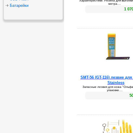
Характеристики: Резина для выгонки
метра....
Батарейки
1 07
SMT-56 (GT-116) лезвие для
Stainless
Запасные лезвия для ножа "Ольфа"
упаковке....
5