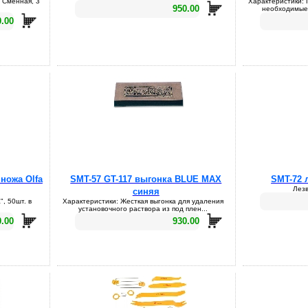
 Сменная, 3
Характеристики: 
950.00
необходимые 
0.00
 ножа Olfa
SMT-57 GT-117 выгонка BLUE MAX
SMT-72 
Лезв
синяя
, 50шт. в
Характеристики: Жесткая выгонка для удаления
установочного раствора из под плен...
0.00
930.00