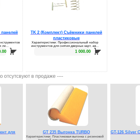
 панелей
TK 2 (Комплект) Съёмники панелей
пластиковые
инструментов
Характеристики: Профессиональный набор
 ле...
инструментов для снятия дверных карт, ав...
0.00
1 000.00
о отсутсвуют в продаже ----
ент для
GT 235 Выгонка TURBO
GT-126 Silver 
Характеристики: Пластиковая выгонка с резиновой
вставкой для удаления установоч...