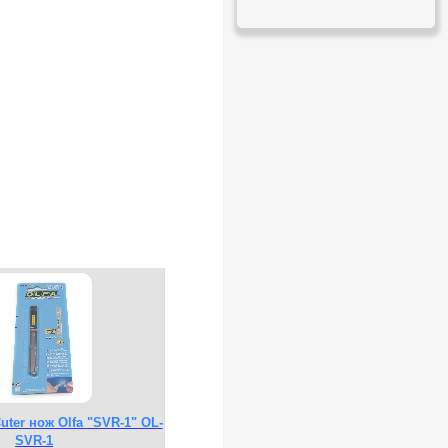
Cuter нож Olfa "SVR-1" OL-
SVR-1