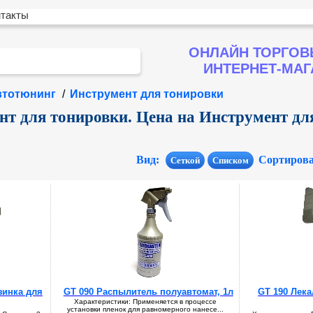
нтакты
ОНЛАЙН ТОРГОВ
ИНТЕРНЕТ-МА
втотюнинг
/
Инструмент для тонировки
т для тонировки. Цена на Инструмент дл
Вид:
Сортиров
Сеткой
Списком
зинка для
GT 090 Распылитель полуавтомат, 1л
GT 190 Лека
Характеристики: Применяется в процессе
установки пленок для равномерного нанесе...