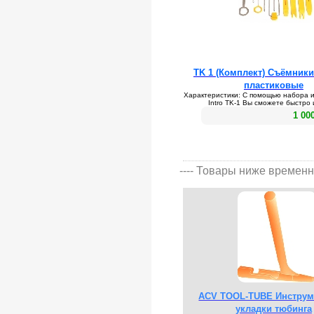
TK 1 (Комплект) Съёмники
пластиковые
Характеристики: С помощью набора 
Intro TK-1 Вы сможете быстро и
1 00
---- Товары ниже временн
ACV TOOL-TUBE Инструм
укладки тюбинга