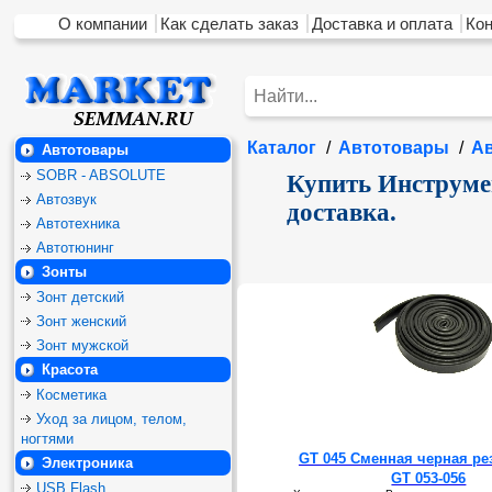
О компании
Как сделать заказ
Доставка и оплата
Ко
Каталог
/
Автотовары
/
А
Автотовары
SOBR - ABSOLUTE
Купить Инструмен
Автозвук
доставка.
Автотехника
Автотюнинг
Зонты
Зонт детский
Зонт женский
Зонт мужской
Красота
Косметика
Уход за лицом, телом,
ногтями
GT 045 Сменная черная ре
Электроника
GT 053-056
USB Flash