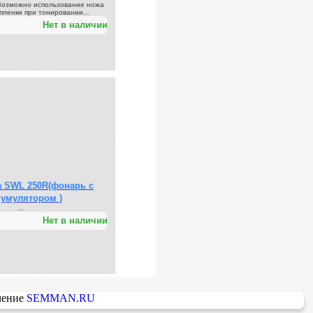
Возможно использование ножа
пленки при тонировании...
Нет в наличии
а SWL 250R(фонарь с
кумулятором )
...
Нет в наличии
ечение
SEMMAN.RU