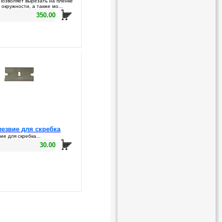
Позволяет вырезать на пленке
окружности, а также мо...
350.00
лезвие для скребка
ие для скребка...
30.00